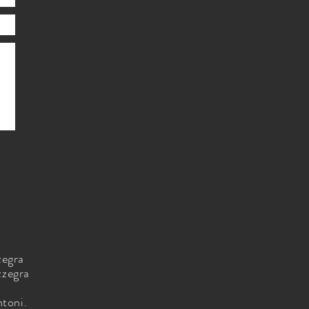
zegra
zegra
toni.