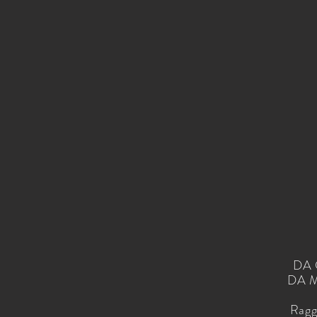
DA C
DA M
Ragg