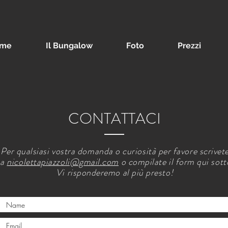
me
Il Bungalow
Foto
Prezzi
CONTATTACI
er qualsiasi vostra domanda o curiosità per favore scrivete
a
nicolettapiazzoli@gmail.com
o compilate il form qui sott
Vi risponderemo al più presto!